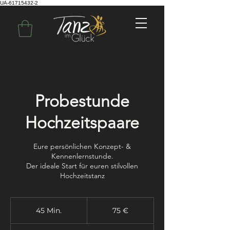
UA-61715432-2
Probestunde
Hochzeitspaare
Eure persönlichen Konzept- &
Kennenlernstunde.
Der ideale Start für euren stilvollen
Hochzeitstanz
75
Euro
45 Min.
4
75 €
5